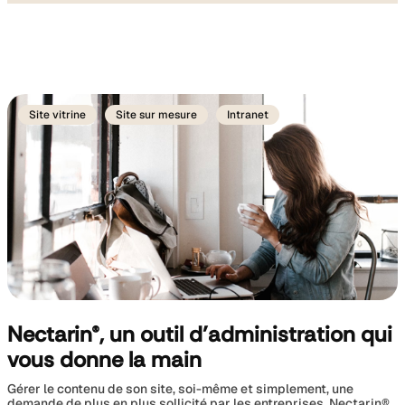
Accompagnement
Voir nos
& Formation
références
Voir nos
Intranet
références
sur-mesure
Site vitrine
Site sur mesure
Intranet
Nectarin®, un outil d’administration qui
vous donne la main
Gérer le contenu de son site, soi-même et simplement, une
demande de plus en plus sollicité par les entreprises. Nectarin®