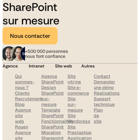
SharePoint
sur mesure
Nous contacter
+500 000 personnes
nous font confiance
Agence
Intranet
Site web
Autres
Qui
Agence
Site
Contact
sommes-
SharePoint
vitrine
Demander
nous ?
Design
Site e-
une démo
Clients
SharePoint
commerce
Réalisations
Recrutement
sur-
Site
Support
Blog
mesure
sur-
technique
Agence
Template
mesure
Plan
site
SharePoint
Site
de
web
Fonctionnalités
Wordpress
site
Rouen
SharePoint
Site
Agence
Migration
Prestashop
site
Sharepoint
Application