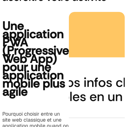
Une
application
PWA
(Progressive
Web App)
pour une
application
mobile plus
agile
Pourquoi choisir entre un
site web classique et une
application mobile quand on