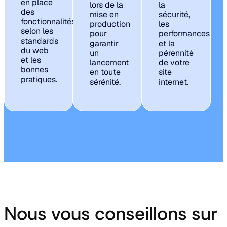
en place
lors de la
la
des
mise en
sécurité,
fonctionnalités
production
les
selon les
pour
performances
standards
garantir
et la
du web
un
pérennité
et les
lancement
de votre
bonnes
en toute
site
pratiques.
sérénité.
internet.
Nous vous conseillons sur