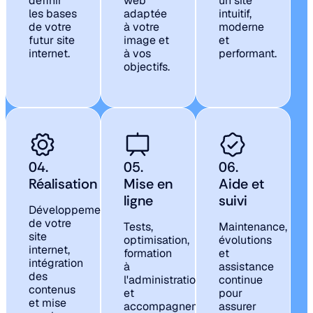
définir
web
un site
les bases
adaptée
intuitif,
de votre
à votre
moderne
futur site
image et
et
internet.
à vos
performant.
objectifs.
04.
05.
06.
Réalisation
Mise en
Aide et
ligne
suivi
Développement
de votre
Tests,
Maintenance,
site
optimisation,
évolutions
internet,
formation
et
intégration
à
assistance
des
l'administration
continue
contenus
et
pour
et mise
accompagnement
assurer