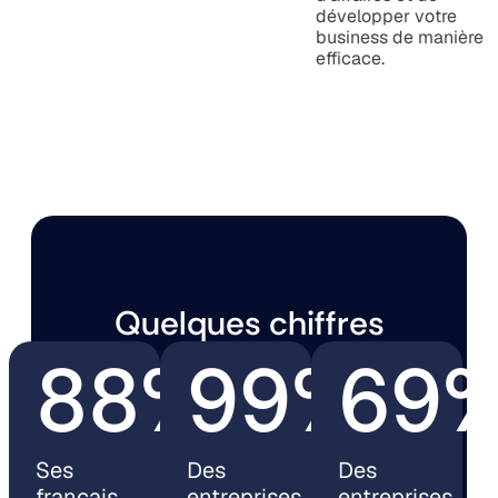
développer votre
business de manière
efficace.
Quelques chiffres
88%
99%
69
Ses
Des
Des
français
entreprises
entreprises