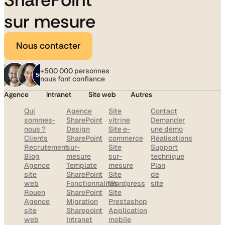
sur mesure
Nous contacter
+500 000 personnes
nous font confiance
Agence
Intranet
Site web
Autres
Qui
Agence
Site
Contact
sommes-
SharePoint
vitrine
Demander
nous ?
Design
Site e-
une démo
Clients
SharePoint
commerce
Réalisations
Recrutement
sur-
Site
Support
Blog
mesure
sur-
technique
Agence
Template
mesure
Plan
site
SharePoint
Site
de
web
Fonctionnalités
Wordpress
site
Rouen
SharePoint
Site
Agence
Migration
Prestashop
site
Sharepoint
Application
web
Intranet
mobile