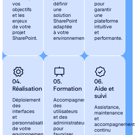
vos
définir
pour
objectifs
une
garantir
et les
solution
une
enjeux
SharePoint
plateforme
de votre
adaptée
intuitive
projet
à votre
et
SharePoint.
environnement.
performante.
04.
05.
06.
Réalisation
Formation
Aide et
suivi
Déploiement
Accompagnement
des
des
Assistance,
interfaces
utilisateurs
maintenance
et
et des
et
personnalisation
administrateurs
accompagnement
de votre
pour
continu
environnement
favoriser