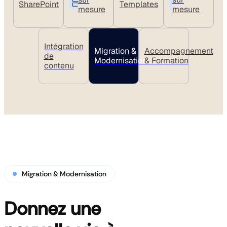
Accompagnement
SharePoint
Templates
Voir nos
mesure
mesure
& Formation
références
Voir nos
Intranet
références
sur-mesure
Intégration
Migration &
Accompagnement
de
Modernisation
& Formation
contenu
Migration & Modernisation
Donnez une