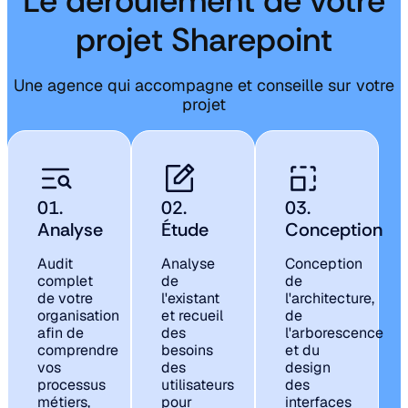
Le déroulement de votre
projet Sharepoint
Une agence qui accompagne et conseille sur votre
projet
01.
02.
03.
Analyse
Étude
Conception
Audit
Analyse
Conception
complet
de
de
de votre
l'existant
l'architecture,
organisation
et recueil
de
afin de
des
l'arborescence
comprendre
besoins
et du
vos
des
design
processus
utilisateurs
des
métiers,
pour
interfaces