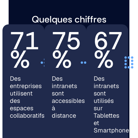
Quelques chiffres
71
75
67
%
%
%
Des
Des
Des
entreprises
intranets
intranets
utilisent
sont
sont
des
accessibles
utilisés
espaces
à
sur
collaboratifs
distance
Tablettes
et
Smartphone