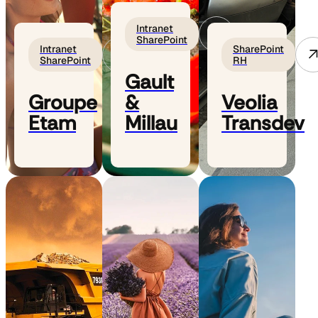
Intranet
SharePoint
Intranet
SharePoint
SharePoint
RH
Gault
Groupe
&
Veolia
Etam
Millau
Transdev