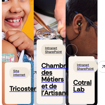
Intranet
SharePoint
Chambre
Intranet
SharePoint
des
Site
internet
Métiers
Cotral
et de
Tricosteril
Lab
l'Artisanat