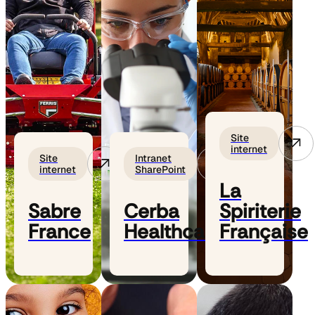
Site
internet
Site
Intranet
internet
SharePoint
La
Sabre
Cerba
Spiriterie
France
Healthcare
Française