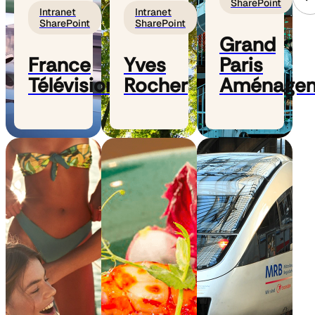
SharePoint
Intranet
Intranet
SharePoint
SharePoint
Grand
France
Yves
Paris
Télévisions
Rocher
Aménage