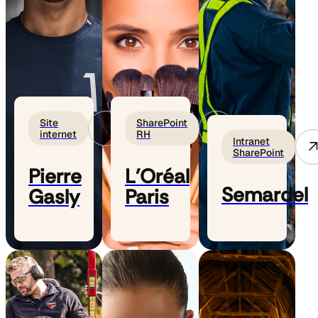
Site
SharePoint
internet
RH
Intranet
SharePoint
Pierre
L'Oréal
Semardel
Gasly
Paris