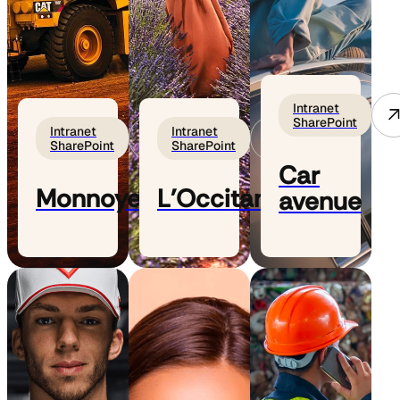
Intranet
SharePoint
Intranet
Intranet
SharePoint
SharePoint
Car
Monnoyeur
L'Occitane
avenue