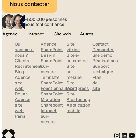
Nous contacter
+500 000 personnes
nous font confiance
Agence
Intranet
Site web
Autres
Qui
Agence
Site
Contact
sommes-
SharePoint
vitrine
Demander
nous ?
Design
Site e-
une démo
Clients
SharePoint
commerce
Réalisations
Recrutement
sur-
Site
Support
Blog
mesure
sur-
technique
Agence
Template
mesure
Plan
site
SharePoint
Site
de
web
Fonctionnalités
Wordpress
site
Rouen
SharePoint
Site
Agence
Migration
Prestashop
site
Sharepoint
Application
web
Intranet
mobile
Paris
sur-
mesure