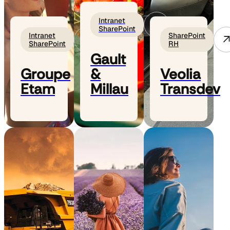
Intranet
SharePoint
Intranet
SharePoint
SharePoint
RH
Gault
Groupe
&
Veolia
Etam
Millau
Transdev