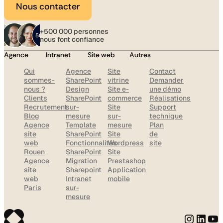
Nous contacter
+500 000 personnes
nous font confiance
Agence
Intranet
Site web
Autres
Qui
Agence
Site
Contact
sommes-
SharePoint
vitrine
Demander
nous ?
Design
Site e-
une démo
Clients
SharePoint
commerce
Réalisations
Recrutement
sur-
Site
Support
Blog
mesure
sur-
technique
Agence
Template
mesure
Plan
site
SharePoint
Site
de
web
Fonctionnalités
Wordpress
site
Rouen
SharePoint
Site
Agence
Migration
Prestashop
site
Sharepoint
Application
web
Intranet
mobile
Paris
sur-
mesure