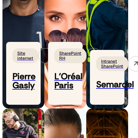
Site
SharePoint
internet
RH
Intranet
SharePoint
Pierre
L'Oréal
Semardel
Gasly
Paris