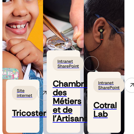
Intranet
SharePoint
Chambre
Intranet
SharePoint
des
Site
internet
Métiers
Cotral
et de
Tricosteril
Lab
l'Artisanat