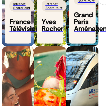
SharePoint
Intranet
Intranet
SharePoint
SharePoint
Grand
France
Yves
Paris
Télévisions
Rocher
Aménage