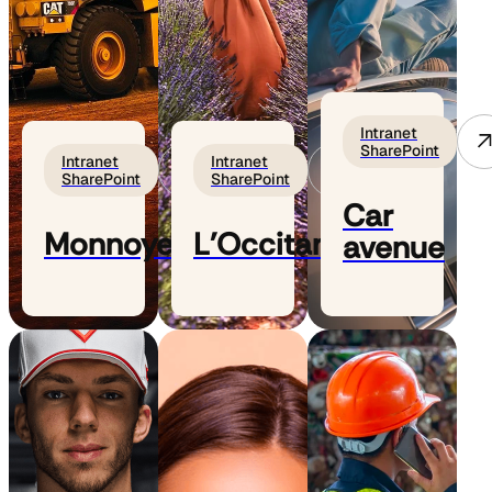
Intranet
SharePoint
Intranet
Intranet
SharePoint
SharePoint
Car
Monnoyeur
L'Occitane
avenue