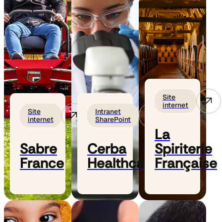
Site
internet
Site
Intranet
internet
SharePoint
La
Sabre
Cerba
Spiriterie
France
Healthcare
Française