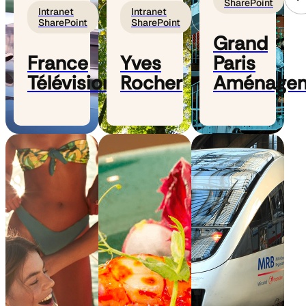
SharePoint
Intranet
Intranet
SharePoint
SharePoint
Grand
France
Yves
Paris
Télévisions
Rocher
Aménage