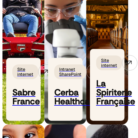
Site
internet
Site
Intranet
internet
SharePoint
La
Sabre
Cerba
Spiriterie
France
Healthcare
Française