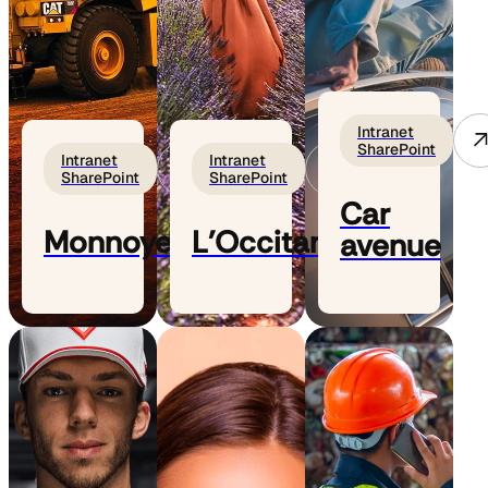
Intranet
SharePoint
Intranet
Intranet
SharePoint
SharePoint
Car
Monnoyeur
L'Occitane
avenue