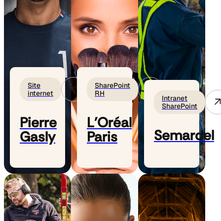
Site
SharePoint
internet
RH
Intranet
SharePoint
Pierre
L'Oréal
Semardel
Gasly
Paris