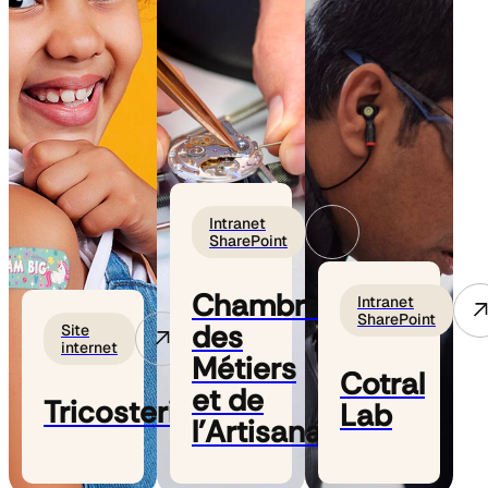
Intranet
SharePoint
Chambre
Intranet
SharePoint
des
Site
internet
Métiers
Cotral
et de
Tricosteril
Lab
l'Artisanat