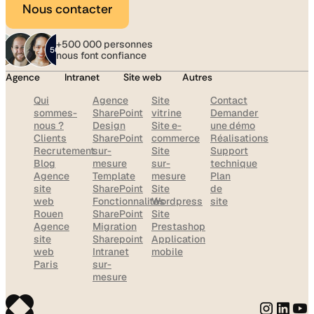
Nous contacter
+500 000 personnes
nous font confiance
Agence
Intranet
Site web
Autres
Qui
Agence
Site
Contact
sommes-
SharePoint
vitrine
Demander
nous ?
Design
Site e-
une démo
Clients
SharePoint
commerce
Réalisations
Recrutement
sur-
Site
Support
Blog
mesure
sur-
technique
Agence
Template
mesure
Plan
site
SharePoint
Site
de
web
Fonctionnalités
Wordpress
site
Rouen
SharePoint
Site
Agence
Migration
Prestashop
site
Sharepoint
Application
web
Intranet
mobile
Paris
sur-
mesure