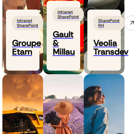
Intranet
SharePoint
Intranet
SharePoint
SharePoint
RH
Gault
Groupe
&
Veolia
Etam
Millau
Transdev