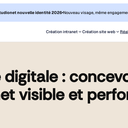
tudionet nouvelle identité 2026
Nouveau visage, même engagemen
Création intranet
Création site web
Réal
de projet
de produits
munication interne
e Wordpress
 digitale : concevo
sources Humaines
e Prestashop
 Digital
lication mobile
net visible et perf