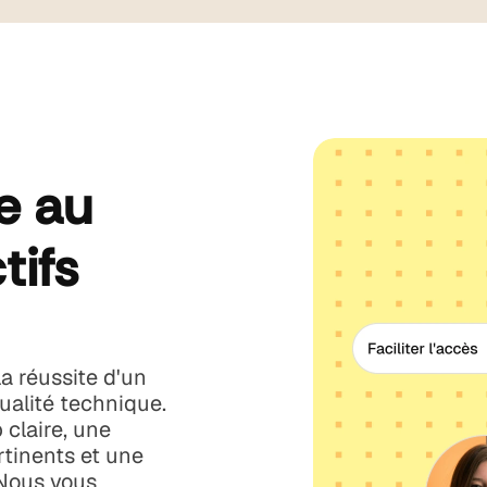
le au
tifs
 réussite d'un
ualité technique.
 claire, une
rtinents et une
 Nous vous